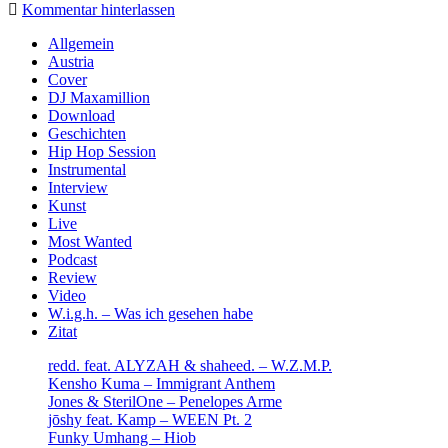
Kommentar hinterlassen
Sidebar
Allgemein
Austria
Cover
DJ Maxamillion
Download
Geschichten
Hip Hop Session
Instrumental
Interview
Kunst
Live
Most Wanted
Podcast
Review
Video
W.i.g.h. – Was ich gesehen habe
Zitat
redd. feat. ALYZAH & shaheed. – W.Z.M.P.
Kensho Kuma – Immigrant Anthem
Jones & SterilOne – Penelopes Arme
jōshy feat. Kamp – WEEN Pt. 2
Funky Umhang – Hiob