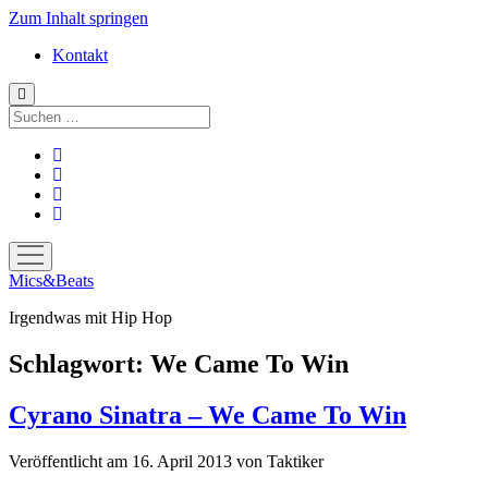
Zum Inhalt springen
Kontakt
Suchen
facebook
instagram
bandcamp
spotify
Menü
öffnen
Mics&Beats
Irgendwas mit Hip Hop
Schlagwort:
We Came To Win
Cyrano Sinatra – We Came To Win
Veröffentlicht am 16. April 2013
von
Taktiker