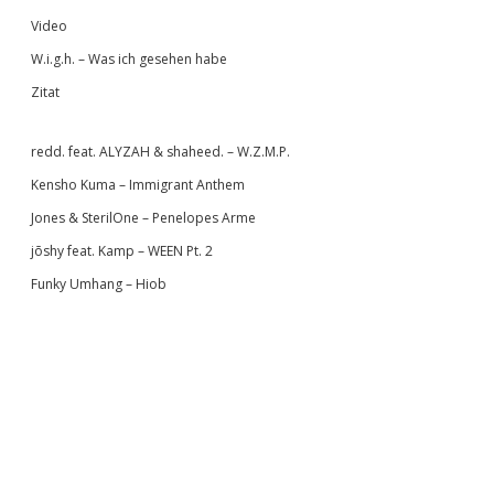
Video
W.i.g.h. – Was ich gesehen habe
Zitat
redd. feat. ALYZAH & shaheed. – W.Z.M.P.
Kensho Kuma – Immigrant Anthem
Jones & SterilOne – Penelopes Arme
jōshy feat. Kamp – WEEN Pt. 2
Funky Umhang – Hiob