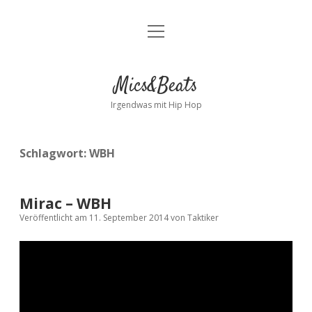
Menü
Kontakt
öffnen
facebook
instagram
bandcamp
spotify
Mics&Beats
Irgendwas mit Hip Hop
Schlagwort:
WBH
Mirac – WBH
Veröffentlicht am 11. September 2014
von
Taktiker