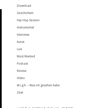
Download
Geschichten
Hip Hop Session
Instrumental
Interview
Kunst
Live
Most Wanted
Podcast
Review
Video
W.i.g.h. – Was ich gesehen habe
Zitat