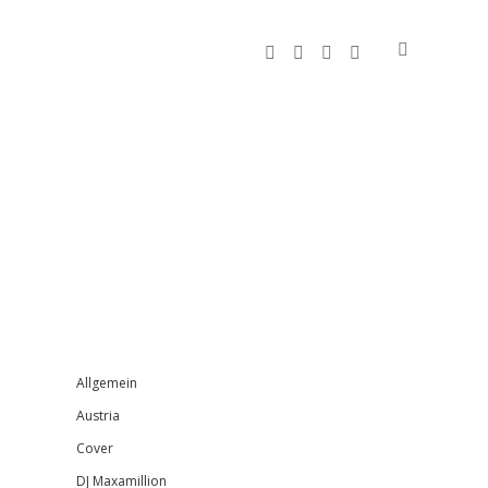
facebook
instagram
bandcamp
spotify
Sidebar
Allgemein
Austria
Cover
DJ Maxamillion