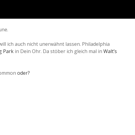
une.
will ich auch nicht unerwähnt lassen. Philadelphia
g Park
in Dein Ohr. Da stöber ich gleich mal in
Walt’s
n Common
oder?