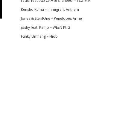
redd. feat. ALYZAH & shaheed. – W.Z.M.P.
Kensho Kuma – Immigrant Anthem
Jones & SterilOne – Penelopes Arme
jōshy feat. Kamp – WEEN Pt. 2
Funky Umhang – Hiob