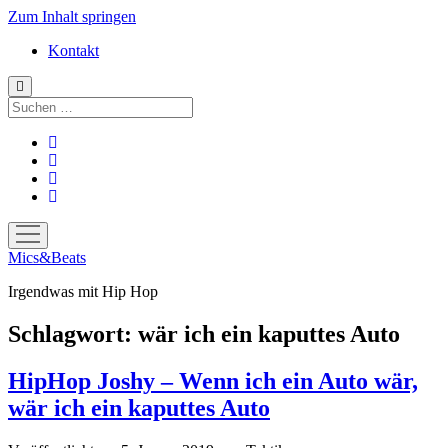
Zum Inhalt springen
Kontakt
Suchen
facebook
instagram
bandcamp
spotify
Menü
öffnen
Mics&Beats
Irgendwas mit Hip Hop
Schlagwort:
wär ich ein kaputtes Auto
HipHop Joshy – Wenn ich ein Auto wär,
wär ich ein kaputtes Auto