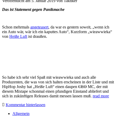
Veröffentlicht am 5. Januar 2019
von
Taktiker
Das ist Statement gegen Panikmache
Schon mehrmals
angeteasert
, da war es gestern soweit, „wenn ich
ein Auto wär, wär ich ein kaputtes Auto“, Kurzform „wieawwieka“
von
Heiße Luft
ist draußen.
So habe ich sehr viel Spaß mit wieawwieka und auch alle
Produzenten, die was von sich halten erscheinen in der Liste und mit
HipHop Joshy hat „Heiße Luft“ einen daupen
CEO
MC, der mit
diesem Mixtape schonmal einen pfundigen Einstand abliefert und
sich in zukünftigen Releases damit messen lassen muß.
read more
Kommentar hinterlassen
Sidebar
Allgemein