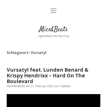
Menü
Kontakt
öffnen
facebook
instagram
bandcamp
spotify
Mics&Beats
Irgendwas mit Hip Hop
Schlagwort:
Vursatyl
Vursatyl feat. Lunden Benard &
Krispy Hendrixx – Hard On The
Boulevard
Veröffentlicht am 21. Februar 2023
von
Taktiker