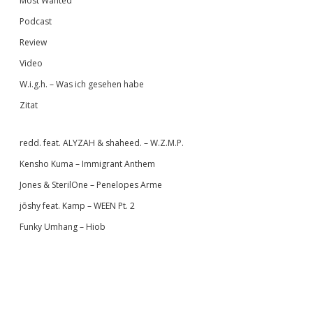
Most Wanted
Podcast
Review
Video
W.i.g.h. – Was ich gesehen habe
Zitat
redd. feat. ALYZAH & shaheed. – W.Z.M.P.
Kensho Kuma – Immigrant Anthem
Jones & SterilOne – Penelopes Arme
jōshy feat. Kamp – WEEN Pt. 2
Funky Umhang – Hiob