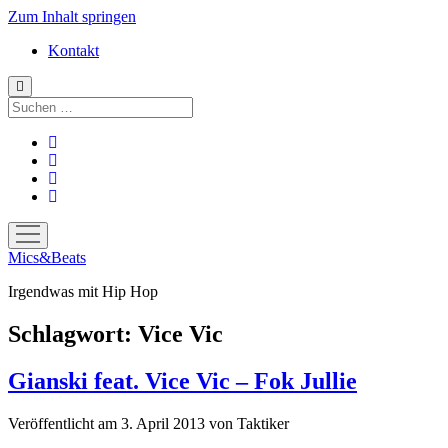
Zum Inhalt springen
Kontakt
Suchen
facebook
instagram
bandcamp
spotify
Menü
öffnen
Mics&Beats
Irgendwas mit Hip Hop
Schlagwort:
Vice Vic
Gianski feat. Vice Vic – Fok Jullie
Veröffentlicht am 3. April 2013
von
Taktiker