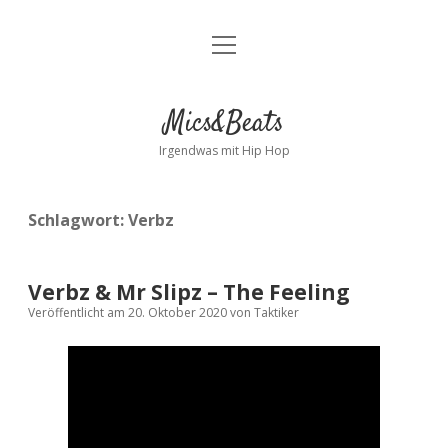
Menü
Kontakt
öffnen
facebook
instagram
bandcamp
spotify
Mics&Beats
Irgendwas mit Hip Hop
Schlagwort:
Verbz
Verbz & Mr Slipz – The Feeling
Veröffentlicht am 20. Oktober 2020
von
Taktiker