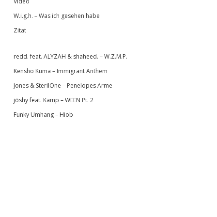
Video
W.i.g.h. – Was ich gesehen habe
Zitat
redd. feat. ALYZAH & shaheed. – W.Z.M.P.
Kensho Kuma – Immigrant Anthem
Jones & SterilOne – Penelopes Arme
jōshy feat. Kamp – WEEN Pt. 2
Funky Umhang – Hiob