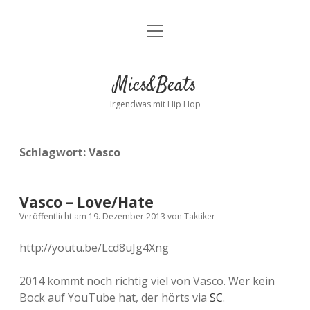
Menü
Kontakt
öffnen
facebook
instagram
bandcamp
spotify
Mics&Beats
Irgendwas mit Hip Hop
Schlagwort:
Vasco
Vasco – Love/Hate
Veröffentlicht am 19. Dezember 2013
von
Taktiker
http://youtu.be/Lcd8uJg4Xng
2014 kommt noch richtig viel von Vasco. Wer kein
Bock auf YouTube hat, der hörts via
SC
.