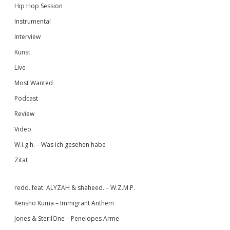
Hip Hop Session
Instrumental
Interview
Kunst
Live
Most Wanted
Podcast
Review
Video
W.i.g.h. – Was ich gesehen habe
Zitat
redd. feat. ALYZAH & shaheed. – W.Z.M.P.
Kensho Kuma – Immigrant Anthem
Jones & SterilOne – Penelopes Arme