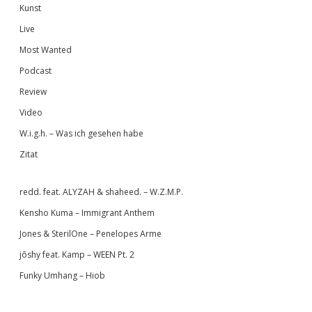
Kunst
Live
Most Wanted
Podcast
Review
Video
W.i.g.h. – Was ich gesehen habe
Zitat
redd. feat. ALYZAH & shaheed. – W.Z.M.P.
Kensho Kuma – Immigrant Anthem
Jones & SterilOne – Penelopes Arme
jōshy feat. Kamp – WEEN Pt. 2
Funky Umhang – Hiob