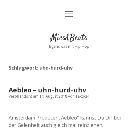
Menü
Kontakt
öffnen
facebook
instagram
bandcamp
spotify
Mics&Beats
Irgendwas mit Hip Hop
Schlagwort:
uhn-hurd-uhv
Aebleo – uhn-hurd-uhv
Veröffentlicht am 14. August 2018
von
Taktiker
Amsterdam Producer „Aebleo“ kannst Du Dir bei
der Gelenheit auch gleich mal reinziehen.