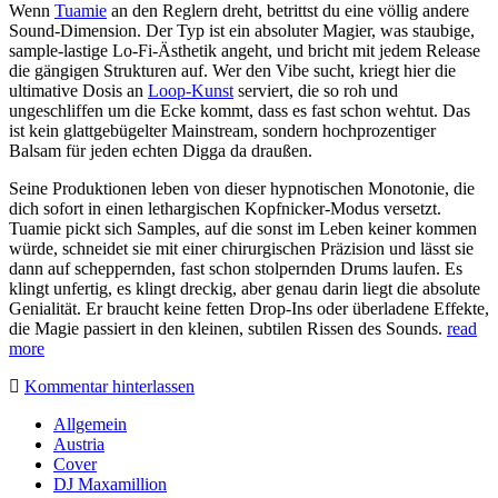
Wenn
Tuamie
an den Reglern dreht, betrittst du eine völlig andere
Sound-Dimension. Der Typ ist ein absoluter Magier, was staubige,
sample-lastige Lo-Fi-Ästhetik angeht, und bricht mit jedem Release
die gängigen Strukturen auf. Wer den Vibe sucht, kriegt hier die
ultimative Dosis an
Loop-Kunst
serviert, die so roh und
ungeschliffen um die Ecke kommt, dass es fast schon wehtut. Das
ist kein glattgebügelter Mainstream, sondern hochprozentiger
Balsam für jeden echten Digga da draußen.
Seine Produktionen leben von dieser hypnotischen Monotonie, die
dich sofort in einen lethargischen Kopfnicker-Modus versetzt.
Tuamie pickt sich Samples, auf die sonst im Leben keiner kommen
würde, schneidet sie mit einer chirurgischen Präzision und lässt sie
dann auf scheppernden, fast schon stolpernden Drums laufen. Es
klingt unfertig, es klingt dreckig, aber genau darin liegt die absolute
Genialität. Er braucht keine fetten Drop-Ins oder überladene Effekte,
die Magie passiert in den kleinen, subtilen Rissen des Sounds.
read
more
Kommentar hinterlassen
Sidebar
Allgemein
Austria
Cover
DJ Maxamillion