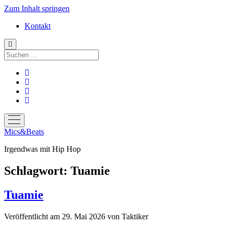
Zum Inhalt springen
Kontakt
Suchen
facebook
instagram
bandcamp
spotify
Menü
öffnen
Mics&Beats
Irgendwas mit Hip Hop
Schlagwort:
Tuamie
Tuamie
Veröffentlicht am 29. Mai 2026
von
Taktiker