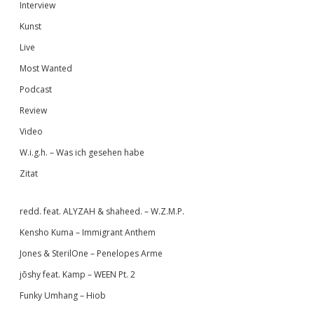
Interview
Kunst
Live
Most Wanted
Podcast
Review
Video
W.i.g.h. – Was ich gesehen habe
Zitat
redd. feat. ALYZAH & shaheed. – W.Z.M.P.
Kensho Kuma – Immigrant Anthem
Jones & SterilOne – Penelopes Arme
jōshy feat. Kamp – WEEN Pt. 2
Funky Umhang – Hiob