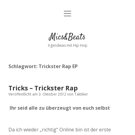
Menü
Kontakt
öffnen
facebook
instagram
bandcamp
spotify
Mics&Beats
Irgendwas mit Hip Hop
Schlagwort:
Trickster Rap EP
Tricks – Trickster Rap
Veröffentlicht am 3. Oktober 2012
von
Taktiker
Ihr seid alle zu überzeugt von euch selbst
Da ich wieder „richtig“ Online bin ist der erste