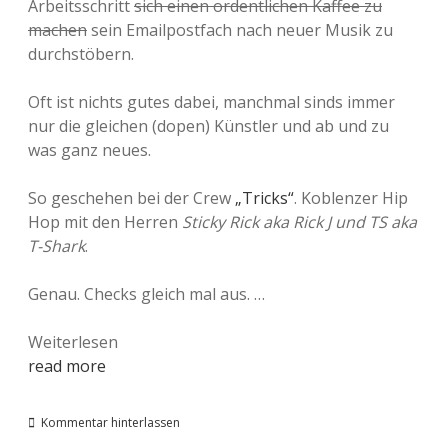
Arbeitsschritt
sich einen ordentlichen Kaffee zu
machen
sein Emailpostfach nach neuer Musik zu
durchstöbern.
Oft ist nichts gutes dabei, manchmal sinds immer
nur die gleichen (dopen) Künstler und ab und zu
was ganz neues.
So geschehen bei der Crew
„Tricks“
. Koblenzer Hip
Hop mit den Herren
Sticky Rick aka Rick J und TS aka
T-Shark
.
Genau. Checks gleich mal aus. …
Tricks
Weiterlesen
–
read more
Trickster
Rap
Kommentar hinterlassen