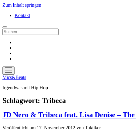
Zum Inhalt springen
Kontakt
Suchen
facebook
instagram
bandcamp
spotify
Menü
öffnen
Mics&Beats
Irgendwas mit Hip Hop
Schlagwort:
Tribeca
JD Nero & Tribeca feat. Lisa Denise – The
Veröffentlicht am 17. November 2012
von
Taktiker