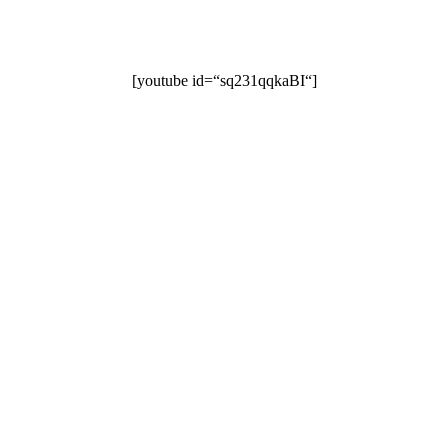
[youtube id=“sq231qqkaBI“]