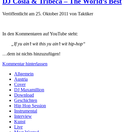
DJ Cosla & Tribeca – The World’s Best
Veröffentlicht am 25. Oktober 2011
von
Taktiker
In den Kommentaren auf YouTube steht:
„If yu ain’t wit this yu ain’t wit hip-hop“
…dem ist nichts hinzuzufügen!
Kommentar hinterlassen
Sidebar
Allgemein
Austria
Cover
DJ Maxamillion
Download
Geschichten
Hip Hop Session
Instrumental
Interview
Kunst
Live