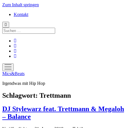
Zum Inhalt springen
Kontakt
Suchen
facebook
instagram
bandcamp
spotify
Menü
öffnen
Mics&Beats
Irgendwas mit Hip Hop
Schlagwort:
Trettmann
DJ Stylewarz feat. Trettmann & Megaloh
– Balance