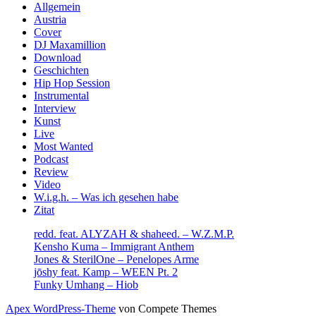
Sidebar
Allgemein
Austria
Cover
DJ Maxamillion
Download
Geschichten
Hip Hop Session
Instrumental
Interview
Kunst
Live
Most Wanted
Podcast
Review
Video
W.i.g.h. – Was ich gesehen habe
Zitat
redd. feat. ALYZAH & shaheed. – W.Z.M.P.
Kensho Kuma – Immigrant Anthem
Jones & SterilOne – Penelopes Arme
jōshy feat. Kamp – WEEN Pt. 2
Funky Umhang – Hiob
Apex WordPress-Theme
von Compete Themes