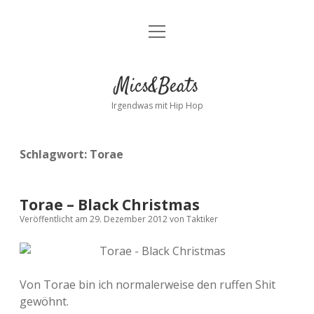
Menü
Kontakt
öffnen
facebook
instagram
bandcamp
spotify
Mics&Beats
Irgendwas mit Hip Hop
Schlagwort:
Torae
Torae – Black Christmas
Veröffentlicht am 29. Dezember 2012
von
Taktiker
Von Torae bin ich normalerweise den ruffen Shit
gewöhnt.