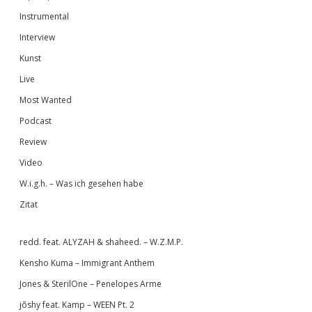
Instrumental
Interview
Kunst
Live
Most Wanted
Podcast
Review
Video
W.i.g.h. – Was ich gesehen habe
Zitat
redd. feat. ALYZAH & shaheed. – W.Z.M.P.
Kensho Kuma – Immigrant Anthem
Jones & SterilOne – Penelopes Arme
jōshy feat. Kamp – WEEN Pt. 2