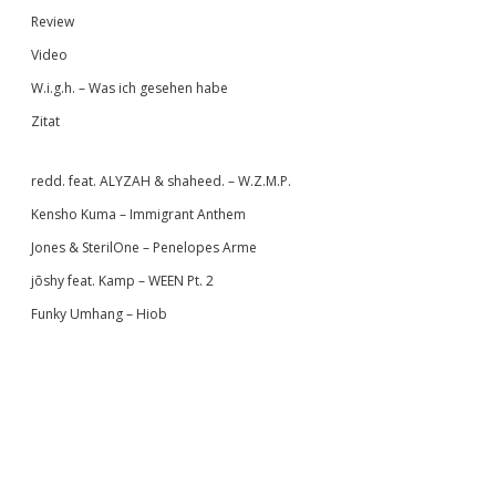
Review
Video
W.i.g.h. – Was ich gesehen habe
Zitat
redd. feat. ALYZAH & shaheed. – W.Z.M.P.
Kensho Kuma – Immigrant Anthem
Jones & SterilOne – Penelopes Arme
jōshy feat. Kamp – WEEN Pt. 2
Funky Umhang – Hiob