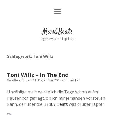
Menü
Kontakt
öffnen
facebook
instagram
bandcamp
spotify
Mics&Beats
Irgendwas mit Hip Hop
Schlagwort:
Toni Willz
Toni Willz – In The End
Veröffentlicht am 11. Dezember 2013
von
Taktiker
Unzählige male wurde ich die Tage schon aufm
Pausenhof gefragt, ob ich mir jemanden vorstellen
kann, der über die
H1987 Beats
was drüber rappt?