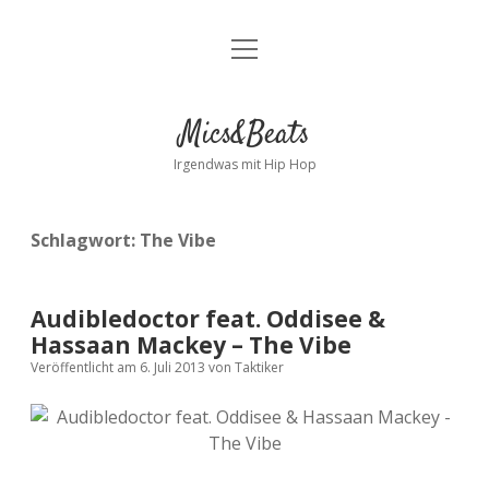
Menü
Kontakt
öffnen
facebook
instagram
bandcamp
spotify
Mics&Beats
Irgendwas mit Hip Hop
Schlagwort:
The Vibe
Audibledoctor feat. Oddisee &
Hassaan Mackey – The Vibe
Veröffentlicht am 6. Juli 2013
von
Taktiker