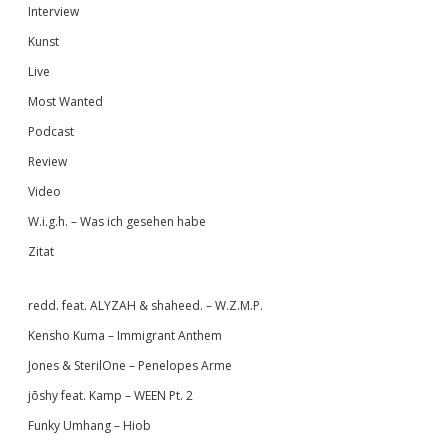
Interview
Kunst
Live
Most Wanted
Podcast
Review
Video
W.i.g.h. – Was ich gesehen habe
Zitat
redd. feat. ALYZAH & shaheed. – W.Z.M.P.
Kensho Kuma – Immigrant Anthem
Jones & SterilOne – Penelopes Arme
jōshy feat. Kamp – WEEN Pt. 2
Funky Umhang – Hiob