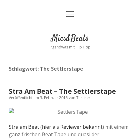
Menü
Kontakt
öffnen
facebook
instagram
bandcamp
spotify
Mics&Beats
Irgendwas mit Hip Hop
Schlagwort:
The Settlerstape
Stra Am Beat – The Settlerstape
Veröffentlicht am 3. Februar 2015
von
Taktiker
Stra am Beat
(
hier als Reviewer bekannt
) mit einem
ganz frischen Beat Tape und quasi der