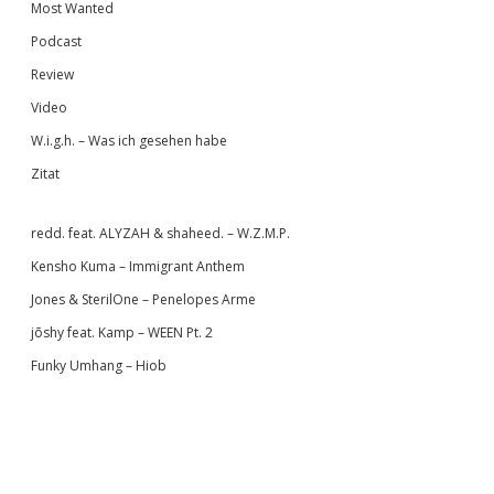
Most Wanted
Podcast
Review
Video
W.i.g.h. – Was ich gesehen habe
Zitat
redd. feat. ALYZAH & shaheed. – W.Z.M.P.
Kensho Kuma – Immigrant Anthem
Jones & SterilOne – Penelopes Arme
jōshy feat. Kamp – WEEN Pt. 2
Funky Umhang – Hiob