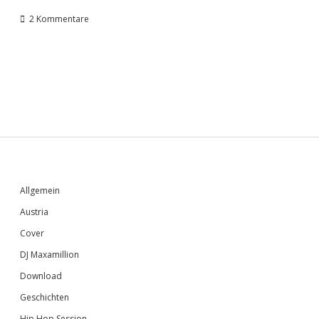
2 Kommentare
Sidebar
Allgemein
Austria
Cover
DJ Maxamillion
Download
Geschichten
Hip Hop Session