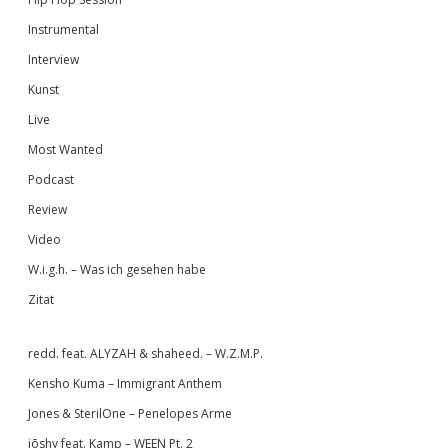
Instrumental
Interview
Kunst
Live
Most Wanted
Podcast
Review
Video
W.i.g.h. – Was ich gesehen habe
Zitat
redd. feat. ALYZAH & shaheed. – W.Z.M.P.
Kensho Kuma – Immigrant Anthem
Jones & SterilOne – Penelopes Arme
jōshy feat. Kamp – WEEN Pt. 2