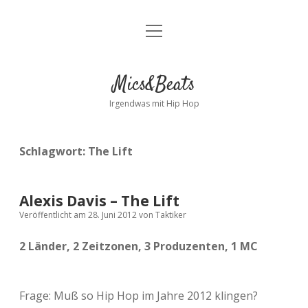
Menü
Kontakt
öffnen
facebook
instagram
bandcamp
spotify
Mics&Beats
Irgendwas mit Hip Hop
Schlagwort:
The Lift
Alexis Davis – The Lift
Veröffentlicht am 28. Juni 2012
von
Taktiker
2 Länder, 2 Zeitzonen, 3 Produzenten, 1 MC
Frage: Muß so Hip Hop im Jahre 2012 klingen?