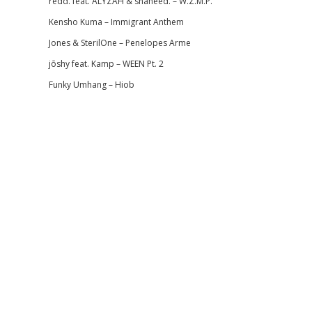
redd. feat. ALYZAH & shaheed. – W.Z.M.P.
Kensho Kuma – Immigrant Anthem
Jones & SterilOne – Penelopes Arme
jōshy feat. Kamp – WEEN Pt. 2
Funky Umhang – Hiob