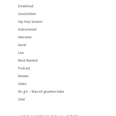
Download
Geschichten
Hip Hop Session
Instrumental
Interview
Kunst
Live
Most Wanted
Podcast
Review
Video
W.i.g.h. – Was ich gesehen habe
Zitat