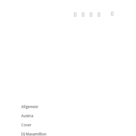
facebook
instagram
bandcamp
spotify
Sidebar
Allgemein
Austria
Cover
DJ Maxamillion