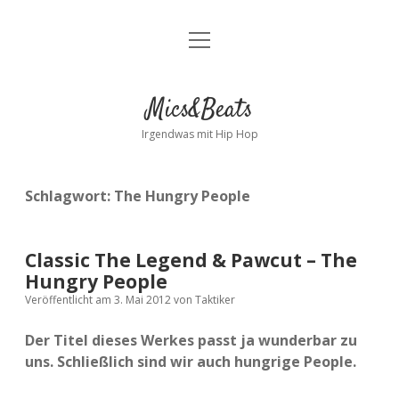
Menü
Kontakt
öffnen
facebook
instagram
bandcamp
spotify
Mics&Beats
Irgendwas mit Hip Hop
Schlagwort:
The Hungry People
Classic The Legend & Pawcut – The
Hungry People
Veröffentlicht am 3. Mai 2012
von
Taktiker
Der Titel dieses Werkes passt ja wunderbar zu
uns. Schließlich sind wir auch hungrige People.