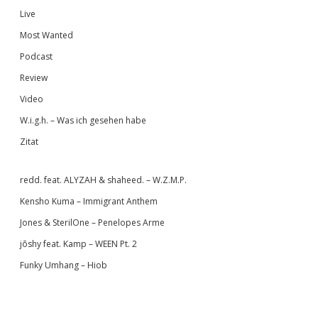
Live
Most Wanted
Podcast
Review
Video
W.i.g.h. – Was ich gesehen habe
Zitat
redd. feat. ALYZAH & shaheed. – W.Z.M.P.
Kensho Kuma – Immigrant Anthem
Jones & SterilOne – Penelopes Arme
jōshy feat. Kamp – WEEN Pt. 2
Funky Umhang – Hiob