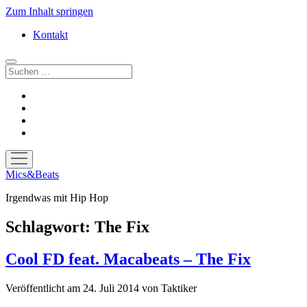
Zum Inhalt springen
Kontakt
Suchen
facebook
instagram
bandcamp
spotify
Menü
öffnen
Mics&Beats
Irgendwas mit Hip Hop
Schlagwort:
The Fix
Cool FD feat. Macabeats – The Fix
Veröffentlicht am 24. Juli 2014
von
Taktiker