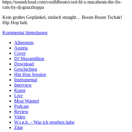
https://soundcloud.com/coolfdbeats/cool-fd-x-macabeats-the-fix-
cuts-by-dj-grazzhoppa
Kein großes Geplänkel, einfach straight… Boom Boom Tschak!
Hip Hop halt.
Kommentar hinterlassen
Sidebar
Allgemein
Austria
Cover
DJ Maxamillion
Download
Geschichten
Hip Hop Session
Instrumental
Interview
Kunst
Live
Most Wanted
Podcast
Review
Video
W.i.g.h. – Was ich gesehen habe
Zitat