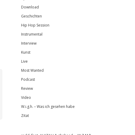
Download
Geschichten
Hip Hop Session
Instrumental
Interview
Kunst
Live
Most Wanted
Podcast
Review
Video
W.i.g.h. – Was ich gesehen habe
Zitat