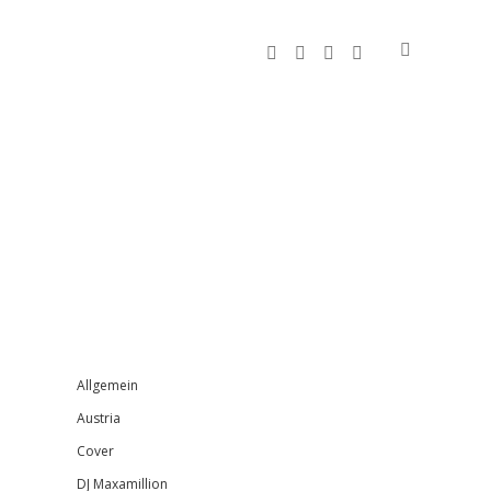
facebook
instagram
bandcamp
spotify
Sidebar
Allgemein
Austria
Cover
DJ Maxamillion