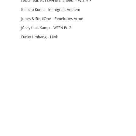
redd. feat. ALYZAH & shaheed. – W.Z.M.P.
Kensho Kuma – Immigrant Anthem
Jones & SterilOne – Penelopes Arme
jōshy feat. Kamp – WEEN Pt. 2
Funky Umhang – Hiob