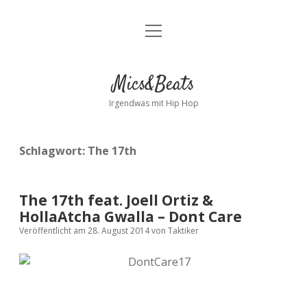
Menü
Kontakt
öffnen
facebook
instagram
bandcamp
spotify
Mics&Beats
Irgendwas mit Hip Hop
Schlagwort:
The 17th
The 17th feat. Joell Ortiz &
HollaAtcha Gwalla​ – Dont Care
Veröffentlicht am 28. August 2014
von
Taktiker