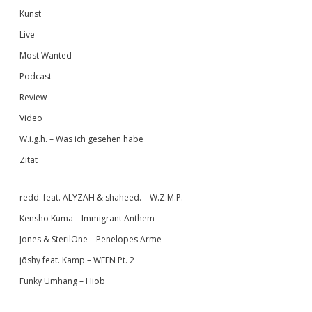
Kunst
Live
Most Wanted
Podcast
Review
Video
W.i.g.h. – Was ich gesehen habe
Zitat
redd. feat. ALYZAH & shaheed. – W.Z.M.P.
Kensho Kuma – Immigrant Anthem
Jones & SterilOne – Penelopes Arme
jōshy feat. Kamp – WEEN Pt. 2
Funky Umhang – Hiob