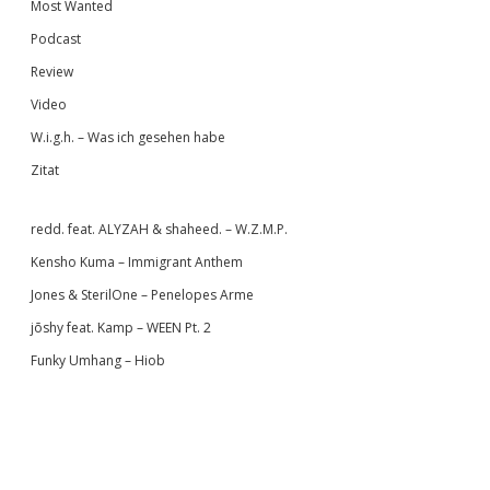
Most Wanted
Podcast
Review
Video
W.i.g.h. – Was ich gesehen habe
Zitat
redd. feat. ALYZAH & shaheed. – W.Z.M.P.
Kensho Kuma – Immigrant Anthem
Jones & SterilOne – Penelopes Arme
jōshy feat. Kamp – WEEN Pt. 2
Funky Umhang – Hiob