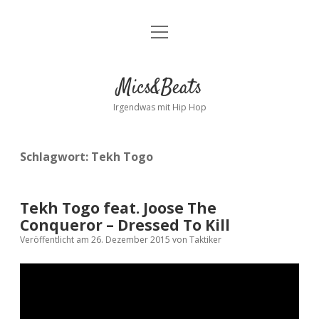
Menü
Kontakt
öffnen
facebook
instagram
bandcamp
spotify
Mics&Beats
Irgendwas mit Hip Hop
Schlagwort:
Tekh Togo
Tekh Togo feat. Joose The
Conqueror – Dressed To Kill
Veröffentlicht am 26. Dezember 2015
von
Taktiker