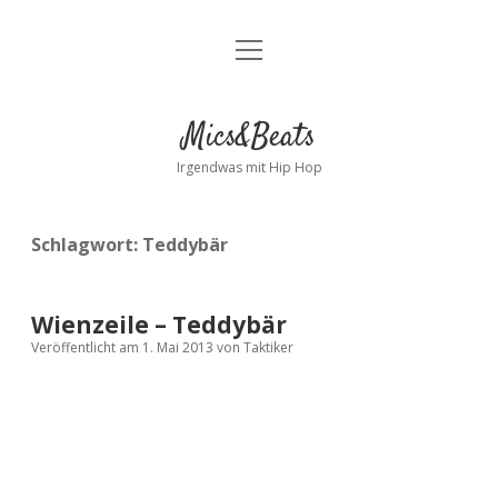
Menü
Kontakt
öffnen
facebook
instagram
bandcamp
spotify
Mics&Beats
Irgendwas mit Hip Hop
Schlagwort:
Teddybär
Wienzeile – Teddybär
Veröffentlicht am 1. Mai 2013
von
Taktiker