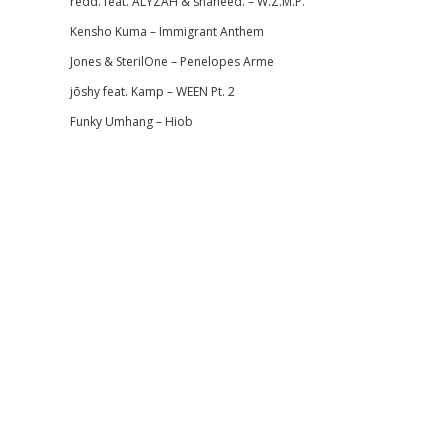
redd. feat. ALYZAH & shaheed. – W.Z.M.P.
Kensho Kuma – Immigrant Anthem
Jones & SterilOne – Penelopes Arme
jōshy feat. Kamp – WEEN Pt. 2
Funky Umhang – Hiob