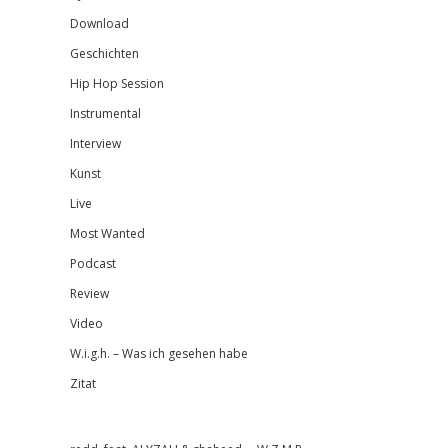
Download
Geschichten
Hip Hop Session
Instrumental
Interview
Kunst
Live
Most Wanted
Podcast
Review
Video
W.i.g.h. – Was ich gesehen habe
Zitat