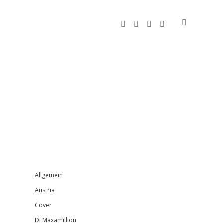
facebook
instagram
bandcamp
spotify
Sidebar
Allgemein
Austria
Cover
DJ Maxamillion