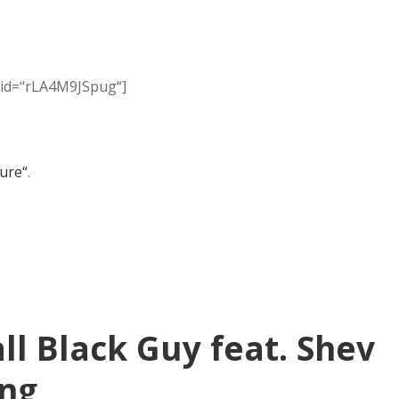
 id=“rLA4M9JSpug“]
Lure“
.
ll Black Guy feat. Shev
ing