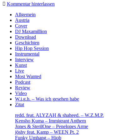
Kommentar hinterlassen
Sidebar
Allgemein
Austria
Cover
DJ Maxamillion
Download
Geschichten
Hip Hop Session
Instrumental
Interview
Kunst
Live
Most Wanted
Podcast
Review
Video
W.i.g.h. – Was ich gesehen habe
Zitat
redd. feat. ALYZAH & shaheed. – W.Z.M.P.
Kensho Kuma – Immigrant Anthem
Jones & SterilOne – Penelopes Arme
jōshy feat. Kamp – WEEN Pt. 2
Funky Umhang – Hiob