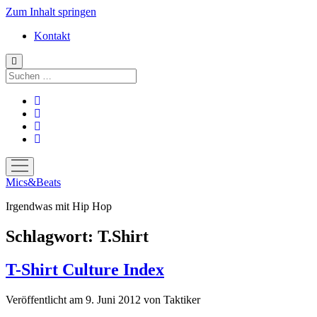
Zum Inhalt springen
Kontakt
Suchen
facebook
instagram
bandcamp
spotify
Menü
öffnen
Mics&Beats
Irgendwas mit Hip Hop
Schlagwort:
T.Shirt
T-Shirt Culture Index
Veröffentlicht am 9. Juni 2012
von
Taktiker