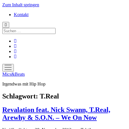
Zum Inhalt springen
Kontakt
Suchen
facebook
instagram
bandcamp
spotify
Menü
öffnen
Mics&Beats
Irgendwas mit Hip Hop
Schlagwort:
T.Real
Revalation feat. Nick Swann, T.Real,
Arewhy & S.O.N. – We On Now