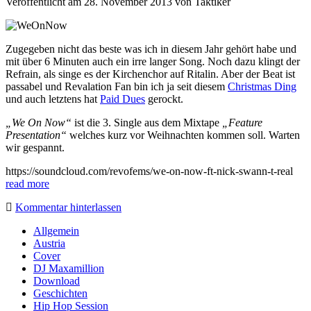
Veröffentlicht am 28. November 2013
von
Taktiker
Zugegeben nicht das beste was ich in diesem Jahr gehört habe und
mit über 6 Minuten auch ein irre langer Song. Noch dazu klingt der
Refrain, als singe es der Kirchenchor auf Ritalin. Aber der Beat ist
passabel und Revalation Fan bin ich ja seit diesem
Christmas Ding
und auch letztens hat
Paid Dues
gerockt.
„We On Now“
ist die 3. Single aus dem Mixtape
„Feature
Presentation“
welches kurz vor Weihnachten kommen soll. Warten
wir gespannt.
https://soundcloud.com/revofems/we-on-now-ft-nick-swann-t-real
read more
Kommentar hinterlassen
Sidebar
Allgemein
Austria
Cover
DJ Maxamillion
Download
Geschichten
Hip Hop Session