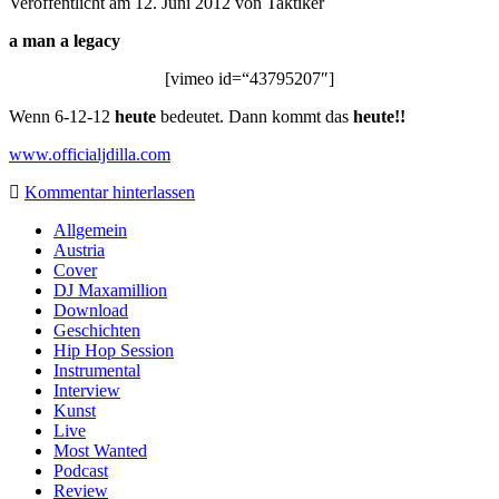
Veröffentlicht am 12. Juni 2012
von
Taktiker
a man a legacy
[vimeo id=“43795207″]
Wenn 6-12-12
heute
bedeutet. Dann kommt das
heute!!
www.officialjdilla.com
Kommentar hinterlassen
Sidebar
Allgemein
Austria
Cover
DJ Maxamillion
Download
Geschichten
Hip Hop Session
Instrumental
Interview
Kunst
Live
Most Wanted
Podcast
Review