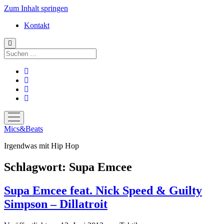
Zum Inhalt springen
Kontakt
Suchen
facebook
instagram
bandcamp
spotify
Menü
öffnen
Mics&Beats
Irgendwas mit Hip Hop
Schlagwort:
Supa Emcee
Supa Emcee feat. Nick Speed & Guilty
Simpson – Dillatroit