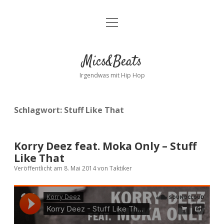
Menü
Kontakt
öffnen
facebook
instagram
bandcamp
spotify
Mics&Beats
Irgendwas mit Hip Hop
Schlagwort:
Stuff Like That
Korry Deez feat. Moka Only – Stuff
Like That
Veröffentlicht am 8. Mai 2014
von
Taktiker