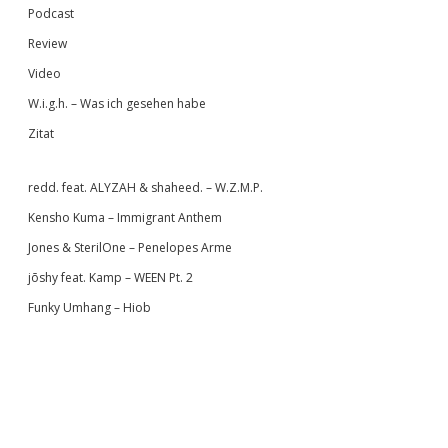
Podcast
Review
Video
W.i.g.h. – Was ich gesehen habe
Zitat
redd. feat. ALYZAH & shaheed. – W.Z.M.P.
Kensho Kuma – Immigrant Anthem
Jones & SterilOne – Penelopes Arme
jōshy feat. Kamp – WEEN Pt. 2
Funky Umhang – Hiob