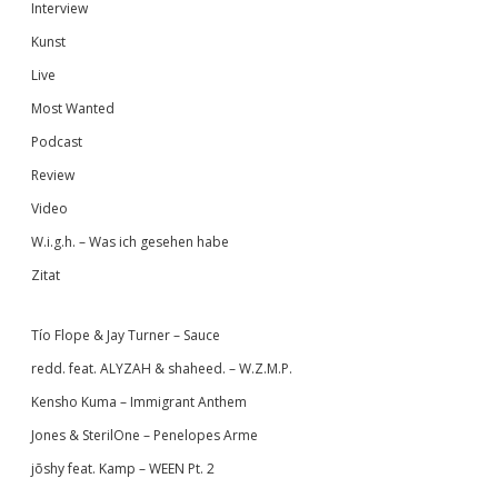
Interview
Kunst
Live
Most Wanted
Podcast
Review
Video
W.i.g.h. – Was ich gesehen habe
Zitat
Tío Flope & Jay Turner – Sauce
redd. feat. ALYZAH & shaheed. – W.Z.M.P.
Kensho Kuma – Immigrant Anthem
Jones & SterilOne – Penelopes Arme
jōshy feat. Kamp – WEEN Pt. 2