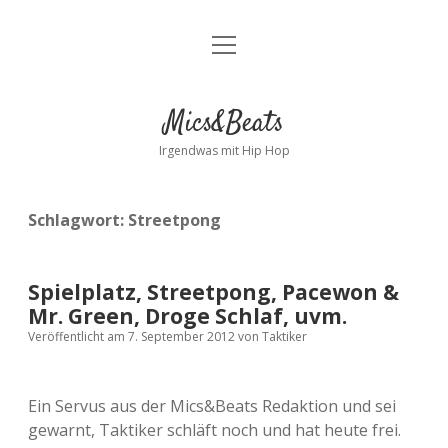
Menü
Kontakt
öffnen
facebook
instagram
bandcamp
spotify
Mics&Beats
Irgendwas mit Hip Hop
Schlagwort:
Streetpong
Spielplatz, Streetpong, Pacewon &
Mr. Green, Droge Schlaf, uvm.
Veröffentlicht am 7. September 2012
von
Taktiker
Ein Servus aus der Mics&Beats Redaktion und sei
gewarnt, Taktiker schläft noch und hat heute frei.