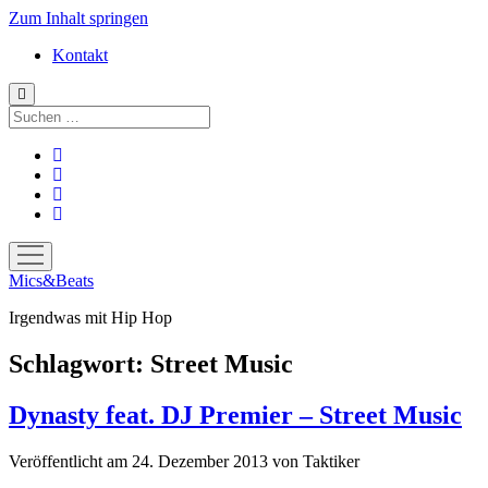
Zum Inhalt springen
Kontakt
Suchen
facebook
instagram
bandcamp
spotify
Menü
öffnen
Mics&Beats
Irgendwas mit Hip Hop
Schlagwort:
Street Music
Dynasty feat. DJ Premier – Street Music
Veröffentlicht am 24. Dezember 2013
von
Taktiker