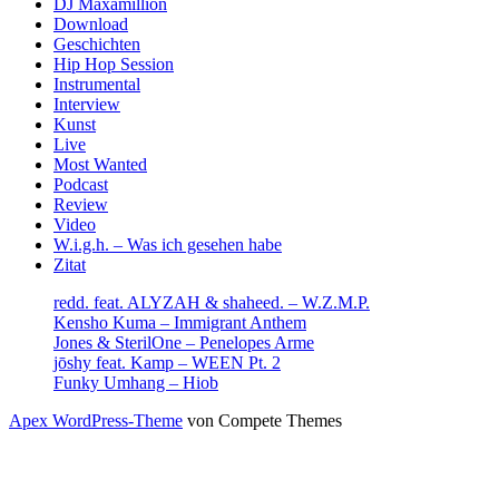
DJ Maxamillion
Download
Geschichten
Hip Hop Session
Instrumental
Interview
Kunst
Live
Most Wanted
Podcast
Review
Video
W.i.g.h. – Was ich gesehen habe
Zitat
redd. feat. ALYZAH & shaheed. – W.Z.M.P.
Kensho Kuma – Immigrant Anthem
Jones & SterilOne – Penelopes Arme
jōshy feat. Kamp – WEEN Pt. 2
Funky Umhang – Hiob
Apex WordPress-Theme
von Compete Themes