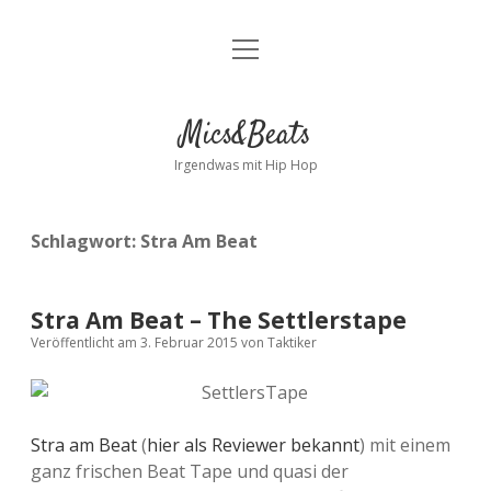
Menü
Kontakt
öffnen
facebook
instagram
bandcamp
spotify
Mics&Beats
Irgendwas mit Hip Hop
Schlagwort:
Stra Am Beat
Stra Am Beat – The Settlerstape
Veröffentlicht am 3. Februar 2015
von
Taktiker
Stra am Beat
(
hier als Reviewer bekannt
) mit einem
ganz frischen Beat Tape und quasi der