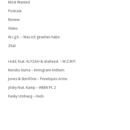
Most Wanted
Podcast
Review
Video
W.i.g.h. – Was ich gesehen habe
Zitat
redd. feat. ALYZAH & shaheed. – W.Z.M.P.
Kensho Kuma – Immigrant Anthem
Jones & SterilOne – Penelopes Arme
jōshy feat. Kamp – WEEN Pt. 2
Funky Umhang – Hiob