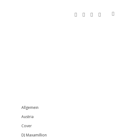
facebook
instagram
bandcamp
spotify
Sidebar
Allgemein
Austria
Cover
DJ Maxamillion