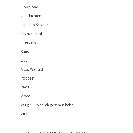
Download
Geschichten
Hip Hop Session
Instrumental
Interview
Kunst
Live
Most Wanted
Podcast
Review
Video
W.i.g.h. – Was ich gesehen habe
Zitat