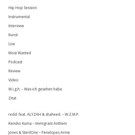
Hip Hop Session
Instrumental
Interview
Kunst
Live
Most Wanted
Podcast
Review
Video
W.i.g.h. – Was ich gesehen habe
Zitat
redd. feat. ALYZAH & shaheed. – W.Z.M.P.
Kensho Kuma – Immigrant Anthem
Jones & SterilOne – Penelopes Arme