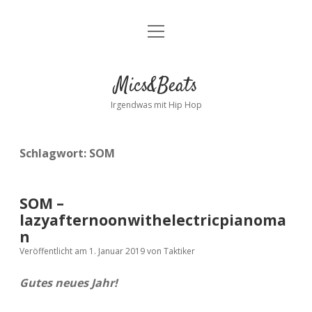
Menü
Kontakt
öffnen
facebook
instagram
bandcamp
spotify
Mics&Beats
Irgendwas mit Hip Hop
Schlagwort:
SOM
SOM –
lazyafternoonwithelectricpianoma
n
Veröffentlicht am 1. Januar 2019
von
Taktiker
Gutes neues Jahr!