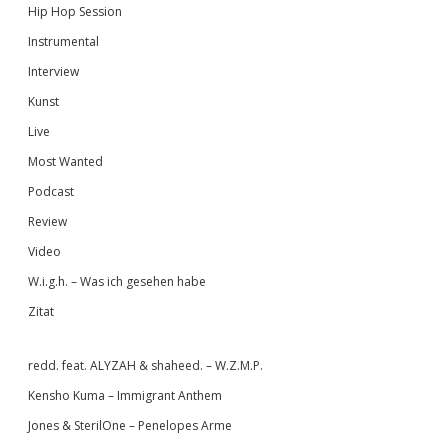
Hip Hop Session
Instrumental
Interview
Kunst
Live
Most Wanted
Podcast
Review
Video
W.i.g.h. – Was ich gesehen habe
Zitat
redd. feat. ALYZAH & shaheed. – W.Z.M.P.
Kensho Kuma – Immigrant Anthem
Jones & SterilOne – Penelopes Arme