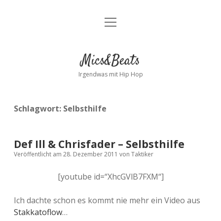
Menü
Kontakt
öffnen
facebook
instagram
bandcamp
spotify
Mics&Beats
Irgendwas mit Hip Hop
Schlagwort:
Selbsthilfe
Def Ill & Chrisfader – Selbsthilfe
Veröffentlicht am 28. Dezember 2011
von
Taktiker
[youtube id=“XhcGVlB7FXM“]
Ich dachte schon es kommt nie mehr ein Video aus
Stakkatoflow
…