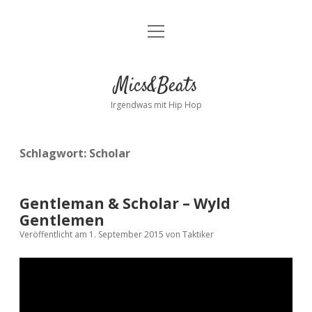
Menü
Kontakt
öffnen
facebook
instagram
bandcamp
spotify
Mics&Beats
Irgendwas mit Hip Hop
Schlagwort:
Scholar
Gentleman & Scholar – Wyld
Gentlemen
Veröffentlicht am 1. September 2015
von
Taktiker