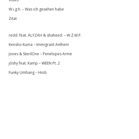
W.i.g.h. – Was ich gesehen habe
Zitat
redd. feat. ALYZAH & shaheed. – W.Z.M.P.
Kensho Kuma – Immigrant Anthem
Jones & SterilOne – Penelopes Arme
jōshy feat. Kamp – WEEN Pt. 2
Funky Umhang – Hiob