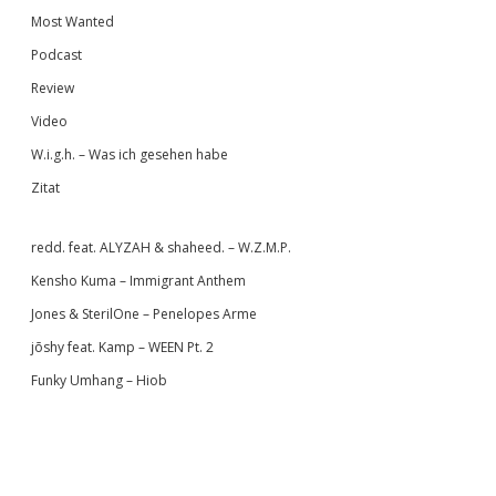
Most Wanted
Podcast
Review
Video
W.i.g.h. – Was ich gesehen habe
Zitat
redd. feat. ALYZAH & shaheed. – W.Z.M.P.
Kensho Kuma – Immigrant Anthem
Jones & SterilOne – Penelopes Arme
jōshy feat. Kamp – WEEN Pt. 2
Funky Umhang – Hiob