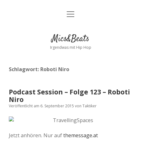
Menü
Kontakt
öffnen
facebook
instagram
bandcamp
spotify
Mics&Beats
Irgendwas mit Hip Hop
Schlagwort:
Roboti Niro
Podcast Session – Folge 123 – Roboti
Niro
Veröffentlicht am 6. September 2015
von
Taktiker
Jetzt anhören. Nur auf
themessage.at