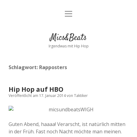
Menü
Kontakt
öffnen
facebook
instagram
bandcamp
spotify
Mics&Beats
Irgendwas mit Hip Hop
Schlagwort:
Rapposters
Hip Hop auf HBO
Veröffentlicht am 17. Januar 2014
von
Taktiker
Guten Abend, haaaa! Verarscht, ist natürlich mitten
in der Früh. Fast noch Nacht möchte man meinen.