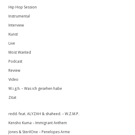
Hip Hop Session
Instrumental
Interview
Kunst
Live
Most Wanted
Podcast
Review
Video
W.i.g.h. – Was ich gesehen habe
Zitat
redd. feat. ALYZAH & shaheed. – W.Z.M.P.
Kensho Kuma – Immigrant Anthem
Jones & SterilOne – Penelopes Arme