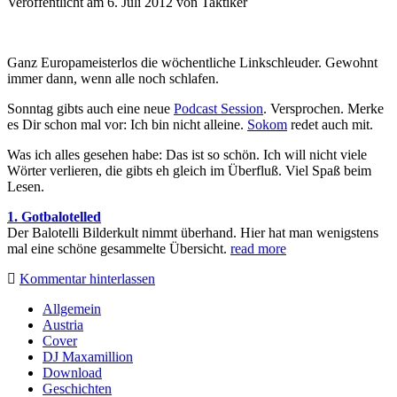
Veröffentlicht am 6. Juli 2012
von
Taktiker
Ganz Europameisterlos die wöchentliche Linkschleuder. Gewohnt
immer dann, wenn alle noch schlafen.
Sonntag gibts auch eine neue
Podcast Session
. Versprochen. Merke
es Dir schon mal vor: Ich bin nicht alleine.
Sokom
redet auch mit.
Was ich alles gesehen habe: Das ist so schön. Ich will nicht viele
Wörter verlieren, die gibts eh gleich im Überfluß. Viel Spaß beim
Lesen.
1. Gotbalotelled
Der Balotelli Bilderkult nimmt überhand. Hier hat man wenigstens
mal eine schöne gesammelte Übersicht.
read more
Kommentar hinterlassen
Sidebar
Allgemein
Austria
Cover
DJ Maxamillion
Download
Geschichten