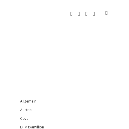
facebook
instagram
bandcamp
spotify
Sidebar
Allgemein
Austria
Cover
DJ Maxamillion