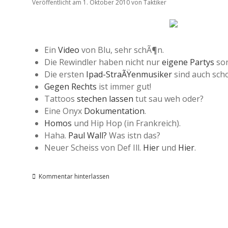
Veröffentlicht am 1. Oktober 2010
von
Taktiker
Ein
Video
von Blu, sehr schÃ¶n.
Die Rewindler haben nicht nur
eigene Partys
son
Die ersten
Ipad-StraÃŸenmusiker
sind auch sch
Gegen Rechts
ist immer gut!
Tattoos
stechen lassen
tut sau weh oder?
Eine Onyx
Dokumentation
.
Homos
und Hip Hop (in Frankreich).
Haha.
Paul Wall?
Was istn das?
Neuer Scheiss von Def Ill.
Hier
und
Hier
.
Kommentar hinterlassen