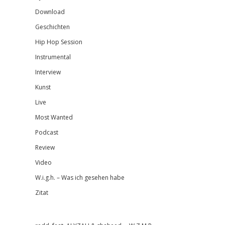
Download
Geschichten
Hip Hop Session
Instrumental
Interview
Kunst
Live
Most Wanted
Podcast
Review
Video
W.i.g.h. – Was ich gesehen habe
Zitat