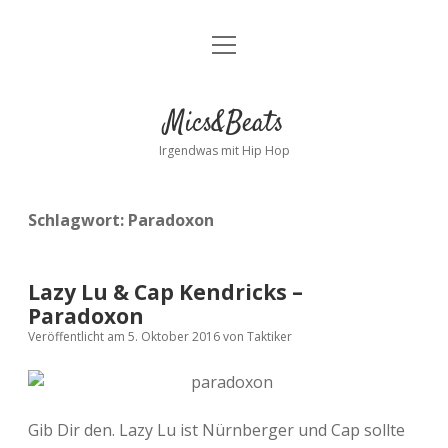
Menü
Kontakt
öffnen
facebook
instagram
bandcamp
spotify
Mics&Beats
Irgendwas mit Hip Hop
Schlagwort:
Paradoxon
Lazy Lu & Cap Kendricks –
Paradoxon
Veröffentlicht am 5. Oktober 2016
von
Taktiker
Gib Dir den. Lazy Lu ist Nürnberger und Cap sollte