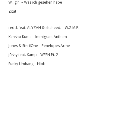
W.i.g.h. – Was ich gesehen habe
Zitat
redd. feat. ALYZAH & shaheed. – W.Z.M.P.
Kensho Kuma – Immigrant Anthem
Jones & SterilOne – Penelopes Arme
jōshy feat. Kamp – WEEN Pt. 2
Funky Umhang – Hiob