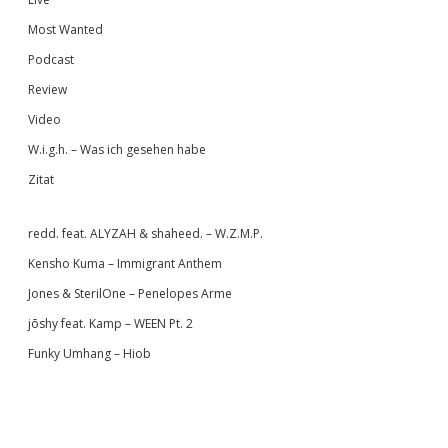
Most Wanted
Podcast
Review
Video
W.i.g.h. – Was ich gesehen habe
Zitat
redd. feat. ALYZAH & shaheed. – W.Z.M.P.
Kensho Kuma – Immigrant Anthem
Jones & SterilOne – Penelopes Arme
jōshy feat. Kamp – WEEN Pt. 2
Funky Umhang – Hiob