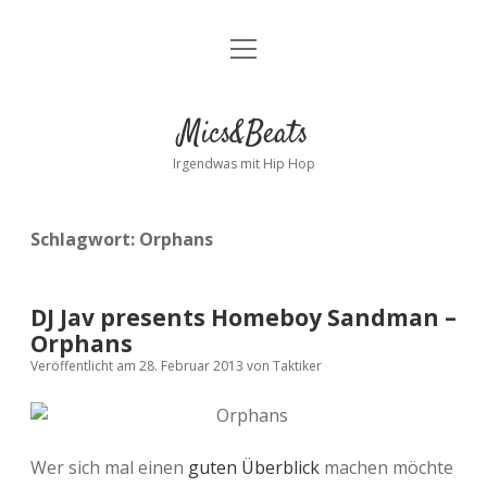
Menü
Kontakt
öffnen
facebook
instagram
bandcamp
spotify
Mics&Beats
Irgendwas mit Hip Hop
Schlagwort:
Orphans
DJ Jav presents Homeboy Sandman –
Orphans
Veröffentlicht am 28. Februar 2013
von
Taktiker
Wer sich mal einen
guten Überblick
machen möchte