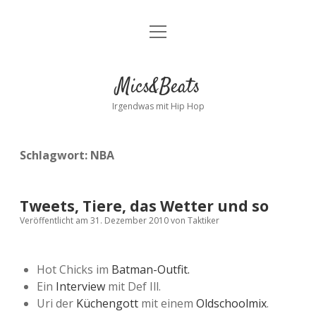
Menü
Kontakt
öffnen
facebook
instagram
bandcamp
spotify
Mics&Beats
Irgendwas mit Hip Hop
Schlagwort:
NBA
Tweets, Tiere, das Wetter und so
Veröffentlicht am 31. Dezember 2010
von
Taktiker
Hot Chicks im
Batman-Outfit.
Ein
Interview
mit Def Ill.
Uri der
Küchengott
mit einem
Oldschoolmix
.