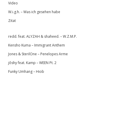
Video
W.i.g.h. – Was ich gesehen habe
Zitat
redd. feat. ALYZAH & shaheed. – W.Z.M.P.
Kensho Kuma – Immigrant Anthem
Jones & SterilOne – Penelopes Arme
jōshy feat. Kamp – WEEN Pt. 2
Funky Umhang – Hiob