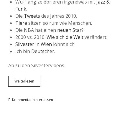
Wu-Tang zelebrieren irgendwas mit
Jazz &
Funk
.
Die
Tweets
des Jahres 2010.
Tiere
sitzen so rum wie Menschen.
Die NBA hat einen
neuen Star
?
2000 vs. 2010.
Wie sich die Welt
verändert.
Silvester in Wien
lohnt sich!
Ich bin
Deutscher
.
Ab zu den Silvestervideos.
Tweets,
Weiterlesen
Tiere,
das
Wetter
Kommentar hinterlassen
und
so