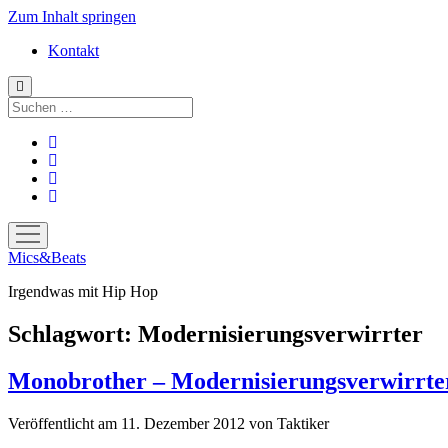
Zum Inhalt springen
Kontakt
Suchen
facebook
instagram
bandcamp
spotify
Menü
öffnen
Mics&Beats
Irgendwas mit Hip Hop
Schlagwort:
Modernisierungsverwirrter
Monobrother – Modernisierungsverwirrte
Veröffentlicht am 11. Dezember 2012
von
Taktiker