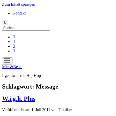
Zum Inhalt springen
Kontakt
Suchen
facebook
instagram
bandcamp
spotify
Menü
öffnen
Mics&Beats
Irgendwas mit Hip Hop
Schlagwort:
Message
W.i.g.h. Plus
Veröffentlicht am 1. Juli 2011
von
Taktiker