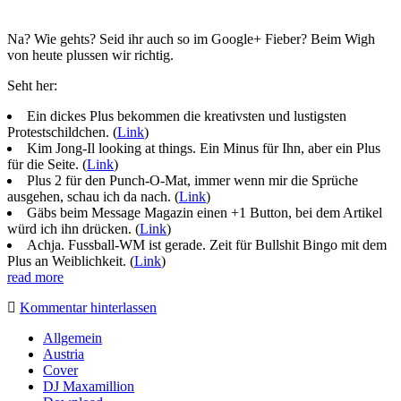
Na? Wie gehts? Seid ihr auch so im Google+ Fieber? Beim Wigh
von heute plussen wir richtig.
Seht her:
Ein dickes Plus bekommen die kreativsten und lustigsten
Protestschildchen. (
Link
)
Kim Jong-Il looking at things. Ein Minus für Ihn, aber ein Plus
für die Seite. (
Link
)
Plus 2 für den Punch-O-Mat, immer wenn mir die Sprüche
ausgehen, schau ich da nach. (
Link
)
Gäbs beim Message Magazin einen +1 Button, bei dem Artikel
würd ich ihn drücken. (
Link
)
Achja. Fussball-WM ist gerade. Zeit für Bullshit Bingo mit dem
Plus an Weiblichkeit. (
Link
)
read more
Kommentar hinterlassen
Sidebar
Allgemein
Austria
Cover
DJ Maxamillion