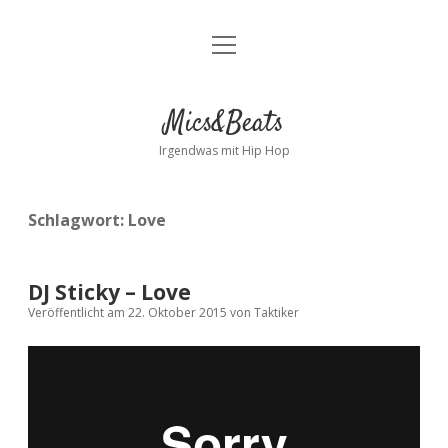
Menü
Kontakt
öffnen
facebook
instagram
bandcamp
spotify
Mics&Beats
Irgendwas mit Hip Hop
Schlagwort:
Love
DJ Sticky – Love
Veröffentlicht am 22. Oktober 2015
von
Taktiker