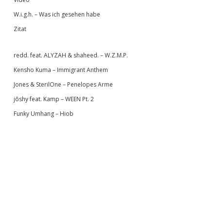
W.i.g.h. – Was ich gesehen habe
Zitat
redd. feat. ALYZAH & shaheed. – W.Z.M.P.
Kensho Kuma – Immigrant Anthem
Jones & SterilOne – Penelopes Arme
jōshy feat. Kamp – WEEN Pt. 2
Funky Umhang – Hiob