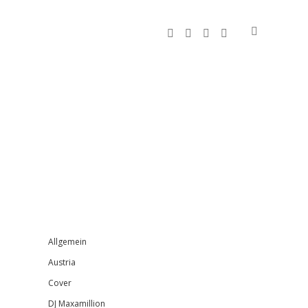
facebook
instagram
bandcamp
spotify
Sidebar
Allgemein
Austria
Cover
DJ Maxamillion