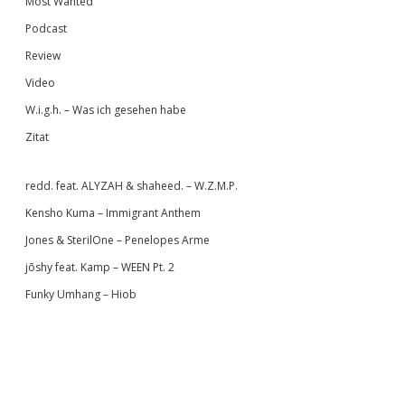
Most Wanted
Podcast
Review
Video
W.i.g.h. – Was ich gesehen habe
Zitat
redd. feat. ALYZAH & shaheed. – W.Z.M.P.
Kensho Kuma – Immigrant Anthem
Jones & SterilOne – Penelopes Arme
jōshy feat. Kamp – WEEN Pt. 2
Funky Umhang – Hiob