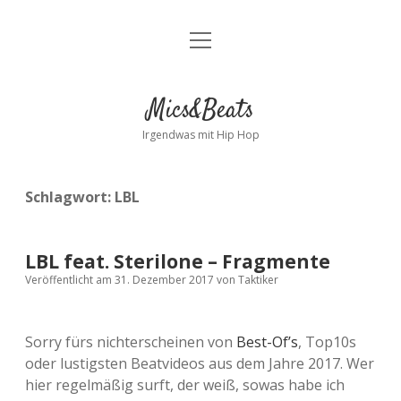
Menü
Kontakt
öffnen
facebook
instagram
bandcamp
spotify
Mics&Beats
Irgendwas mit Hip Hop
Schlagwort:
LBL
LBL feat. Sterilone – Fragmente
Veröffentlicht am 31. Dezember 2017
von
Taktiker
Sorry fürs nichterscheinen von
Best-Of’s
, Top10s
oder lustigsten Beatvideos aus dem Jahre 2017. Wer
hier regelmäßig surft, der weiß, sowas habe ich