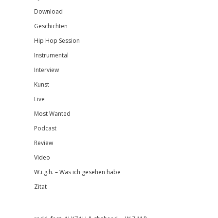
Download
Geschichten
Hip Hop Session
Instrumental
Interview
Kunst
Live
Most Wanted
Podcast
Review
Video
W.i.g.h. – Was ich gesehen habe
Zitat