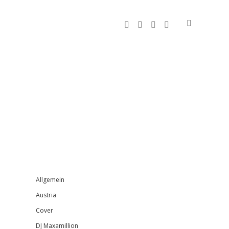
facebook
instagram
bandcamp
spotify
Sidebar
Allgemein
Austria
Cover
DJ Maxamillion